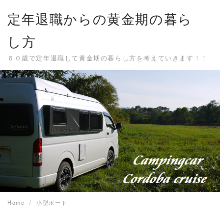
Skip
定年退職からの黄金期の暮ら
to
content
し方
６０歳で定年退職して黄金期の暮らし方を考えていきます！！
Home
小型ボート