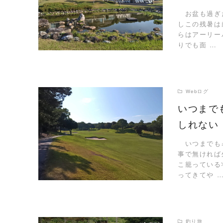
READ MORE
お盆も過ぎた
しこの残暑は
らはアーリー
りでも面 …
Webログ
いつまで
しれない
READ MORE
いつまでも暑
事で無ければ
こ籠っている
ってきてや 
釣り旅