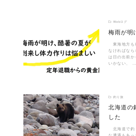
Webログ
梅雨が明
東海地方も梅
READ MORE
なければなら
は日の出前か
いかない、 
釣り旅
北海道の
した
READ MORE
北海道で釣り
な遭遇もあっ