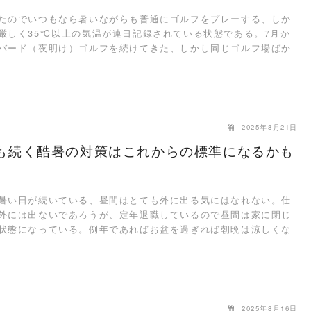
のでいつもなら暑いながらも普通にゴルフをプレーする、しか
厳しく35℃以上の気温が連日記録されている状態である。7月か
バード（夜明け）ゴルフを続けてきた、しかし同じゴルフ場ばか
2025年8月21日
も続く酷暑の対策はこれからの標準になるかも
い日が続いている、昼間はとても外に出る気にはなれない。仕
外には出ないであろうが、定年退職しているので昼間は家に閉じ
状態になっている。例年であればお盆を過ぎれば朝晩は涼しくな
…
2025年8月16日