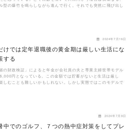
ル型の爆竹を鳴らしながら進んで行く。それでも突然に飛び出し
…
2024年7月16日
だけでは定年退職後の黄金期は厳しい生活にな
策する
の財政検証」によると年金が会社員の夫と専業主婦世帯モデル
万6,000円となっている。この金額では貯蓄がないと生活は厳し
楽しむことも難しいかもしれない。しかし実態ではこのモデルで
2024年7月9日
暑中でのゴルフ、７つの熱中症対策をしてプレ