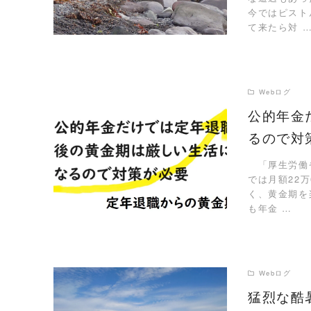
今ではピスト
て来たら対 
Webログ
公的年金
るので対
READ MORE
「厚生労働省
では月額22
く、黄金期を
も年金 …
Webログ
猛烈な酷