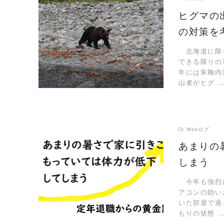
ヒグマの
の対策を
READ MORE
北海道に限ら
できる限りの
年には朱鞠内
山者がヒグ 
Webログ
あまりの
しまう
READ MORE
今年も強烈に
アコンの効い
いた部屋で過
もりの状態 