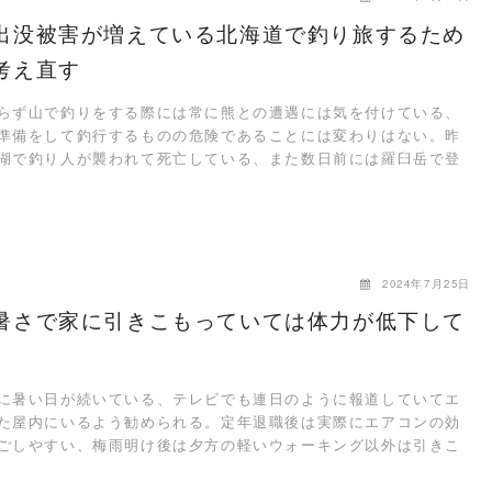
出没被害が増えている北海道で釣り旅するため
考え直す
ず山で釣りをする際には常に熊との遭遇には気を付けている、
準備をして釣行するものの危険であることには変わりはない。昨
湖で釣り人が襲われて死亡している、また数日前には羅臼岳で登
…
2024年7月25日
暑さで家に引きこもっていては体力が低下して
暑い日が続いている、テレビでも連日のように報道していてエ
た屋内にいるよう勧められる。定年退職後は実際にエアコンの効
ごしやすい、梅雨明け後は夕方の軽いウォーキング以外は引きこ
…