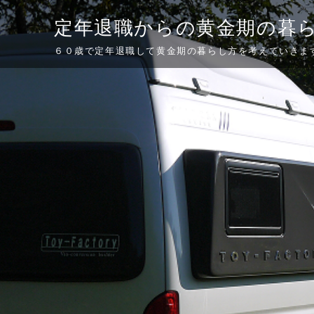
Skip
定年退職からの黄金期の暮
to
content
６０歳で定年退職して黄金期の暮らし方を考えていきま