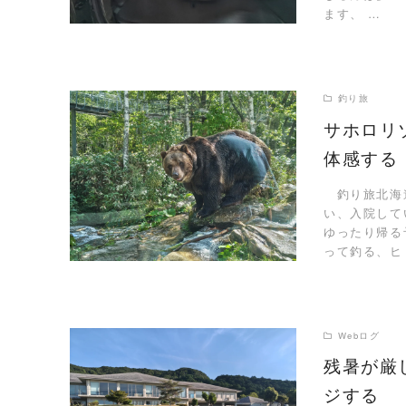
ます、 …
釣り旅
サホロリ
体感する
READ MORE
釣り旅北海道
い、入院して
ゆったり帰る
って釣る、ヒ
Webログ
残暑が厳
ジする