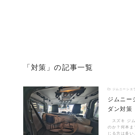
「対策」の記事一覧
ジムニーシエ
ジムニー
ダン対策
READ MORE
スズキ ジム
のか？何本ま
じる方は多い