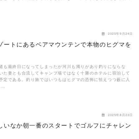
2025年9月24日
ゾートにあるベアマウンテンで本物のヒグマを
も最終日になってしまったが河川も濁りがあり釣りにならな
いた妻とも合流してキャンプ場ではなく十勝のホテルに宿泊して
予定である。釣り旅ではいつもはヒグマの恐怖に怯えつつ藪に入
 …
2025年8月23日
しいなか朝一番のスタートでゴルフにチャレン