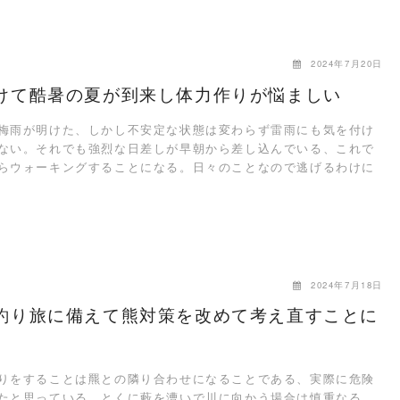
2024年7月20日
けて酷暑の夏が到来し体力作りが悩ましい
雨が明けた、しかし不安定な状態は変わらず雷雨にも気を付け
ない。それでも強烈な日差しが早朝から差し込んでいる、これで
らウォーキングすることになる。日々のことなので逃げるわけに
…
2024年7月18日
釣り旅に備えて熊対策を改めて考え直すことに
をすることは羆との隣り合わせになることである、実際に危険
たと思っている。とくに藪を漕いで川に向かう場合は慎重なる、