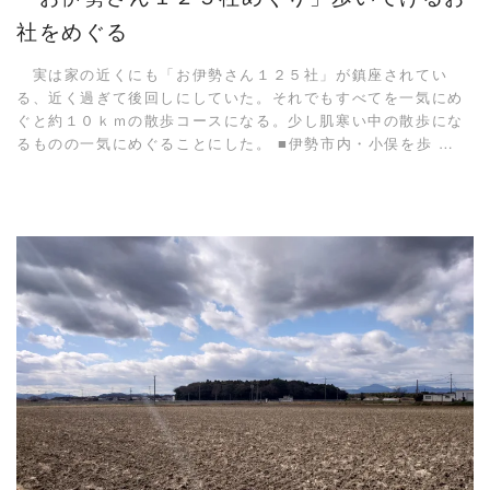
社をめぐる
実は家の近くにも「お伊勢さん１２５社」が鎮座されてい
る、近く過ぎて後回しにしていた。それでもすべてを一気にめ
ぐと約１０ｋｍの散歩コースになる。少し肌寒い中の散歩にな
るものの一気にめぐることにした。 ■伊勢市内・小俣を歩 …
READ MORE