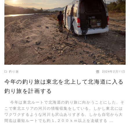
READ MORE
釣り旅
2024年2月11日
今年の釣り旅は東北を北上して北海道に入る
釣り旅を計画する
今年は東北ルートで北海道の釣り旅に向かうことにした、そ
こで東北エリアの河川の情報収集をしている。しかし東北には
ワクワクするような河川も沢山ありすぎる、しかも自宅から大
間迄は最短ルートでも約１,２００ｋｍ以上を走破する …