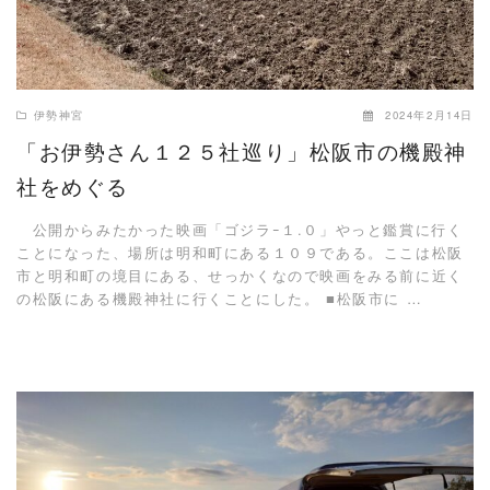
伊勢神宮
2024年2月14日
「お伊勢さん１２５社巡り」松阪市の機殿神
社をめぐる
公開からみたかった映画「ゴジラｰ１.０」やっと鑑賞に行く
ことになった、場所は明和町にある１０９である。ここは松阪
市と明和町の境目にある、せっかくなので映画をみる前に近く
の松阪にある機殿神社に行くことにした。 ■松阪市に …