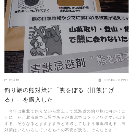
READ MORE
釣り旅
2024年2月22日
釣り旅の熊対策に「熊をぼる（旧熊にげ
る）」を購入した
今年は東北で釣りながら北上して北海道の釣り旅に向かうこ
とにした、北海道では羆であるが東北ではツキノワグマが出没
する。そうなるとますます熊と遭遇してしまう確率増える。熊
対策はいろいろしているものの不安が残る、そんなとき「 …