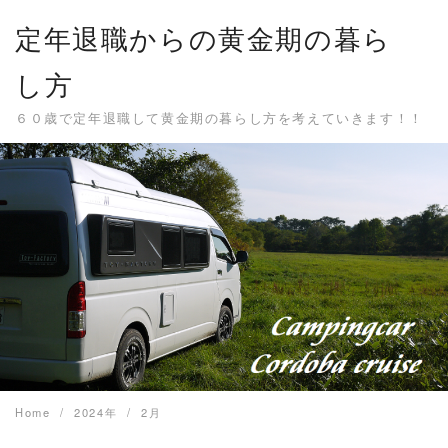
Skip
定年退職からの黄金期の暮ら
to
content
し方
６０歳で定年退職して黄金期の暮らし方を考えていきます！！
Home
2024年
2月