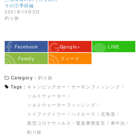
その①季節編
2021年10月5日
釣り旅
Facebook
Google+
LINE
Feedly
フィード
Category :
釣り旅
Tags :
キャンピングカー
/
サーモンフィッシング
/
ソルトウォーター
/
ソルトウォーターフィッシング
/
トイファクトリー
/
ハイエース
/
北海道
/
新型コロナウィルス
/
緊急事態宣言
/
車中泊
/
釣り旅