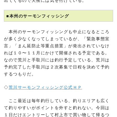
出てくるので天候には気を付けている。
■本州のサーモンフィッシング
本州のサーモンフィッシングも中止になるところ
が多く少なくなってしまっているが、「緊急事態宣
言」「まん延防止等重点措置」が発出されていなけ
れば１０〜１１月にかけて開催される予定である。
なので荒川と手取川には釣行予定している、荒川は
予約完了した手取川は２次募集で日程を決めて予約
するつもりだ。
◇
荒川サーモンフィッシング公式ＨＰ
ここ最近は毎年釣行している、釣りエリアも広く
て釣りやすいがポイントを外すと釣れない。今回は
１日だけエントリーして村上市で買い物して帰るつ