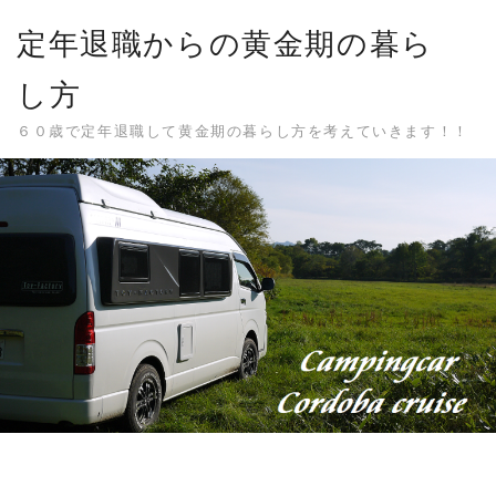
Skip
定年退職からの黄金期の暮ら
to
content
し方
６０歳で定年退職して黄金期の暮らし方を考えていきます！！