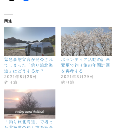
関連
緊急事態宣言が発令され
ボランティア活動の計画
てしまった「釣り旅北海
変更で釣り旅の年間計画
道」はどうするか？
を再考する
2021年8月26日
2021年3月29日
釣り旅
釣り旅
「釣り旅北海道」で培っ
た北海道の釣り方を紹介