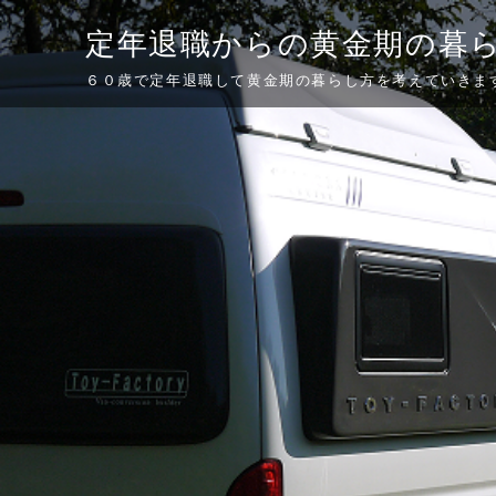
Skip
定年退職からの黄金期の暮
to
content
６０歳で定年退職して黄金期の暮らし方を考えていきま