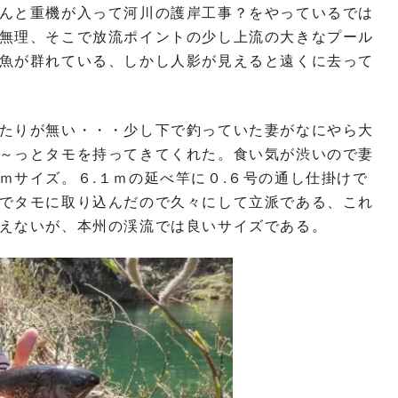
んと重機が入って河川の護岸工事？をやっているでは
無理、そこで放流ポイントの少し上流の大きなプール
魚が群れている、しかし人影が見えると遠くに去って
たりが無い・・・少し下で釣っていた妻がなにやら大
～っとタモを持ってきてくれた。食い気が渋いので妻
ｍサイズ。６.１ｍの延べ竿に０.６号の通し仕掛けで
でタモに取り込んだので久々にして立派である、これ
えないが、本州の渓流では良いサイズである。