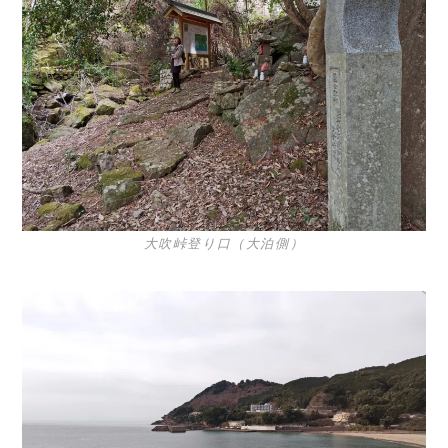
大吹峠登り口（大泊側）