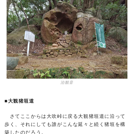
泊観音
■大観猪垣道
さてここからは大吹峠に戻る大観猪垣道に沿って
歩く、それにしても誰がこんな延々と続く猪垣を構
築したのだろう。