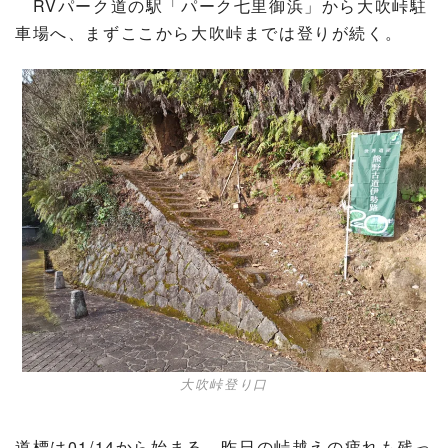
RVパーク道の駅「パーク七里御浜」から大吹峠駐
車場へ、まずここから大吹峠までは登りが続く。
大吹峠登り口
道標は01/14から始まる、昨日の峠越えの疲れも残っ