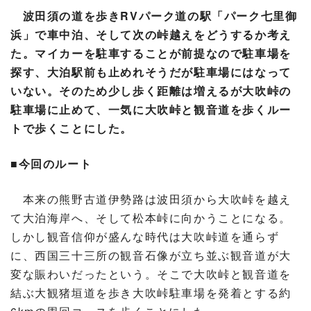
波田須の道を歩きRVパーク道の駅「パーク七里御
浜」で車中泊、そして次の峠越えをどうするか考え
た。マイカーを駐車することが前提なので駐車場を
探す、大泊駅前も止めれそうだが駐車場にはなって
いない。そのため少し歩く距離は増えるが大吹峠の
駐車場に止めて、一気に大吹峠と観音道を歩くルー
トで歩くことにした。
■今回のルート
本来の熊野古道伊勢路は波田須から大吹峠を越え
て大泊海岸へ、そして松本峠に向かうことになる。
しかし観音信仰が盛んな時代は大吹峠道を通らず
に、西国三十三所の観音石像が立ち並ぶ観音道が大
変な賑わいだったという。そこで大吹峠と観音道を
結ぶ大観猪垣道を歩き大吹峠駐車場を発着とする約