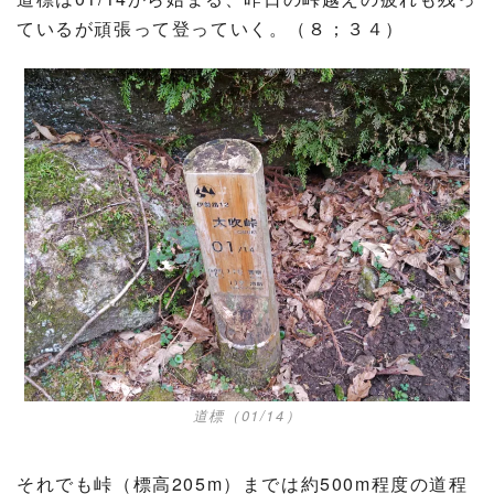
ているが頑張って登っていく。（８；３４）
道標（01/14）
それでも峠（標高205m）までは約500m程度の道程