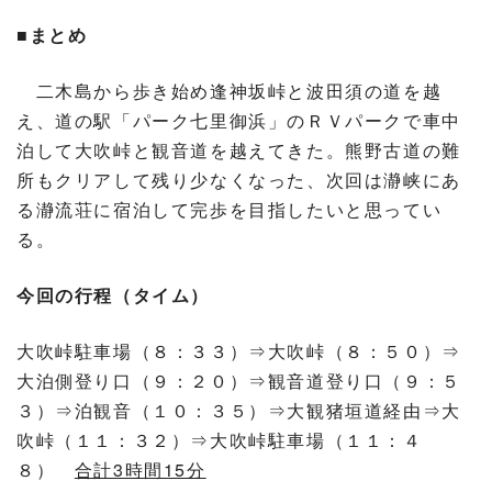
■まとめ
二木島から歩き始め逢神坂峠と波田須の道を越
え、道の駅「パーク七里御浜」のＲＶパークで車中
泊して大吹峠と観音道を越えてきた。熊野古道の難
所もクリアして残り少なくなった、次回は瀞峡にあ
る瀞流荘に宿泊して完歩を目指したいと思ってい
る。
今回の行程（タイム）
大吹峠駐車場（８：３３）⇒大吹峠（８：５０）⇒
大泊側登り口（９：２０）⇒観音道登り口（９：５
３）⇒泊観音（１０：３５）⇒大観猪垣道経由⇒大
吹峠（１１：３２）⇒大吹峠駐車場（１１：４
８）
合計3時間15分