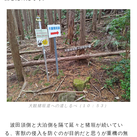
大観猪垣道への道しるべ（１０：５３）
波田須側と大泊側を隔て延々と猪垣が続いてい
る、害獣の侵入を防ぐのが目的だと思うが重機の無