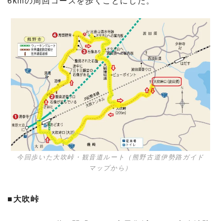
6kmの周回コースを歩くことにした。
今回歩いた大吹峠・観音道ルート（熊野古道伊勢路ガイド
マップから）
■大吹峠