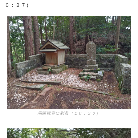
０：２７）
馬頭観音に到着（１０：３０）