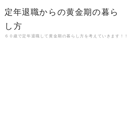
Skip
定年退職からの黄金期の暮ら
to
content
し方
６０歳で定年退職して黄金期の暮らし方を考えていきます！！