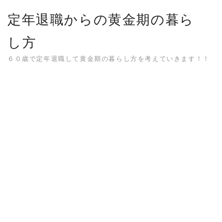
Skip
定年退職からの黄金期の暮ら
to
content
し方
６０歳で定年退職して黄金期の暮らし方を考えていきます！！