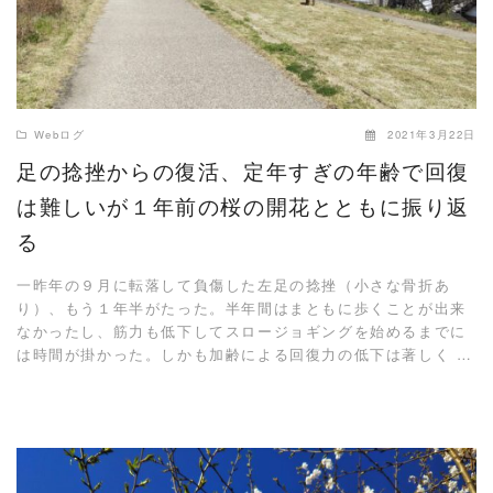
Webログ
2021年3月22日
足の捻挫からの復活、定年すぎの年齢で回復
は難しいが１年前の桜の開花とともに振り返
る
一昨年の９月に転落して負傷した左足の捻挫（小さな骨折あ
り）、もう１年半がたった。半年間はまともに歩くことが出来
なかったし、筋力も低下してスロージョギングを始めるまでに
は時間が掛かった。しかも加齢による回復力の低下は著しく …