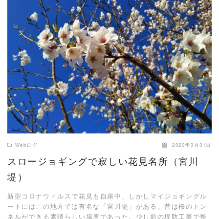
READ MORE
Webログ
2020年3月31日
スロージョギングで寂しい花見名所（宮川
堤）
新型コロナウィルスで花見も自粛中、しかしマイジョギングル
ートにはこの地方では有名な「宮川堤」がある。昔は桜のトン
ネルができる素晴らしい場所であった。少し前の堤防工事で整