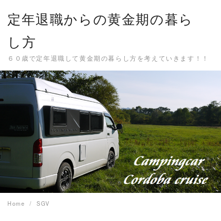
Skip
定年退職からの黄金期の暮ら
to
content
し方
６０歳で定年退職して黄金期の暮らし方を考えていきます！！
Home
SGV