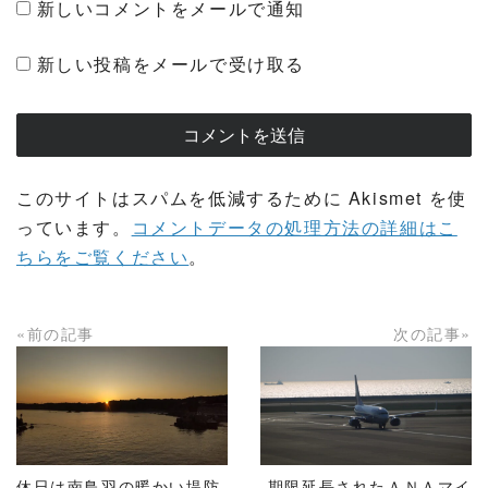
新しいコメントをメールで通知
新しい投稿をメールで受け取る
このサイトはスパムを低減するために Akismet を使
っています。
コメントデータの処理方法の詳細はこ
ちらをご覧ください
。
«前の記事
次の記事»
READ MORE
READ MORE
休日は南鳥羽の暖かい堤防
期限延長されたＡＮＡマイ