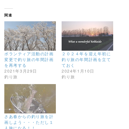
関連
ボランティア活動の計画
２０２４年を迎え年初に
変更で釣り旅の年間計画
釣り旅の年間計画を立て
を再考する
ておく
2021年3月29日
2024年1月10日
釣り旅
釣り旅
さあ春からの釣り旅を計
画しよう・・・ただし１
人旅になる！！