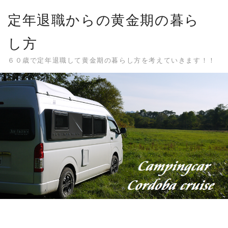
Skip
定年退職からの黄金期の暮ら
to
content
し方
６０歳で定年退職して黄金期の暮らし方を考えていきます！！