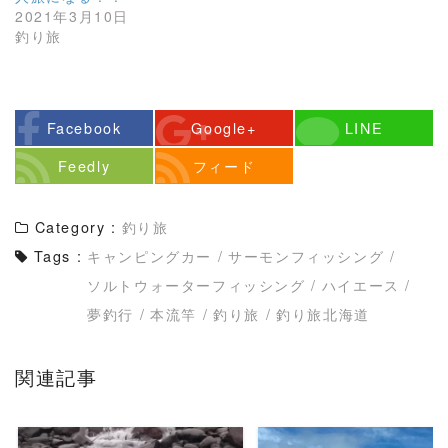
2021年3月10日
釣り旅
Facebook
Google+
LINE
Feedly
フィード
Category :
釣り旅
Tags :
キャンピングカー
/
サーモンフィッシング
/
ソルトウォーターフィッシング
/
ハイエース
/
夢釣行
/
本流竿
/
釣り旅
/
釣り旅北海道
関連記事