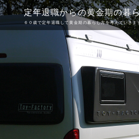
Skip
定年退職からの黄金期の暮
to
content
６０歳で定年退職して黄金期の暮らし方を考えていきま