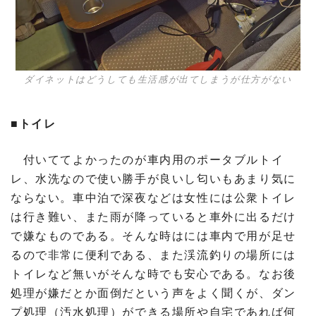
ダイネットはどうしても生活感が出てしまうが仕方がない
■トイレ
付いててよかったのが車内用のポータブルトイ
レ、水洗なので使い勝手が良いし匂いもあまり気に
ならない。車中泊で深夜などは女性には公衆トイレ
は行き難い、また雨が降っていると車外に出るだけ
で嫌なものである。そんな時はには車内で用が足せ
るので非常に便利である、また渓流釣りの場所には
トイレなど無いがそんな時でも安心である。なお後
処理が嫌だとか面倒だという声をよく聞くが、ダン
プ処理（汚水処理）ができる場所や自宅であれば何