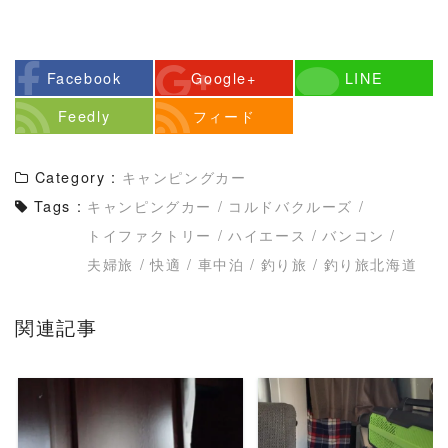
Facebook
Google+
LINE
Feedly
フィード
Category :
キャンピングカー
Tags :
キャンピングカー
/
コルドバクルーズ
/
トイファクトリー
/
ハイエース
/
バンコン
/
夫婦旅
/
快適
/
車中泊
/
釣り旅
/
釣り旅北海道
関連記事
READ MORE
READ MORE