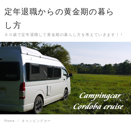
Skip
定年退職からの黄金期の暮ら
to
content
し方
６０歳で定年退職して黄金期の暮らし方を考えていきます！！
Home
キャンピングカー