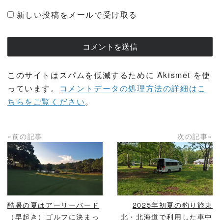
新しい投稿をメールで受け取る
このサイトはスパムを低減するために Akismet を使
っています。
コメントデータの処理方法の詳細はこ
ちらをご覧ください
。
«前の記事
次の記事»
READ MORE
READ MORE
酷暑の夏はアーリーバード
2025年初夏の釣り旅東
（早起き）ゴルフに決まっ
北・北海道で利用した車中