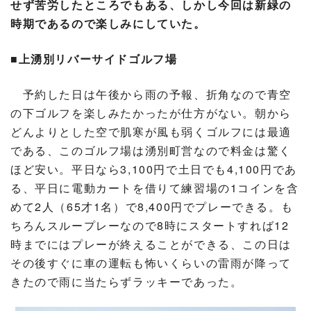
せず苦労したところでもある、しかし今回は新緑の
時期であるので楽しみにしていた。
■上湧別リバーサイドゴルフ場
予約した日は午後から雨の予報、折角なので青空
の下ゴルフを楽しみたかったが仕方がない。朝から
どんよりとした空で肌寒が風も弱くゴルフには最適
である、このゴルフ場は湧別町営なので料金は驚く
ほど安い。平日なら3,100円で土日でも4,100円であ
る、平日に電動カートを借りて練習場の1コインを含
めて2人（65才1名）で8,400円でプレーできる。も
ちろんスループレーなので8時にスタートすれば12
時までにはプレーが終えることができる、この日は
その後すぐに車の運転も怖いくらいの雷雨が降って
きたので雨に当たらずラッキーであった。