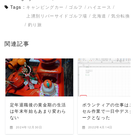
Tags :
キャンピングカー
/
ゴルフ
/
ハイエース
/
上湧別リバーサイドゴルフ場
/
北海道
/
気分転換
/
釣り旅
関連記事
READ MORE
READ MORE
定年退職後の黄金期の生活
ボランティアの仕事はエ
は年末年始もあまり変わら
セル作業で一日中デスク
ない
ークとなった
2024年12月30日
2022年4月14日