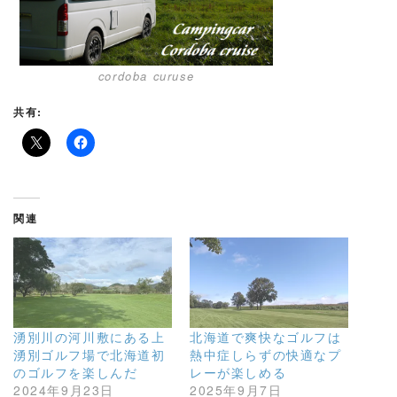
cordoba curuse
共有:
関連
湧別川の河川敷にある上
北海道で爽快なゴルフは
湧別ゴルフ場で北海道初
熱中症しらずの快適なプ
のゴルフを楽しんだ
レーが楽しめる
2024年9月23日
2025年9月7日