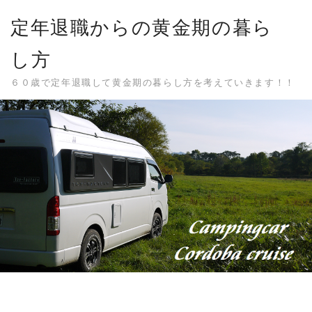
Skip
定年退職からの黄金期の暮ら
to
content
し方
６０歳で定年退職して黄金期の暮らし方を考えていきます！！