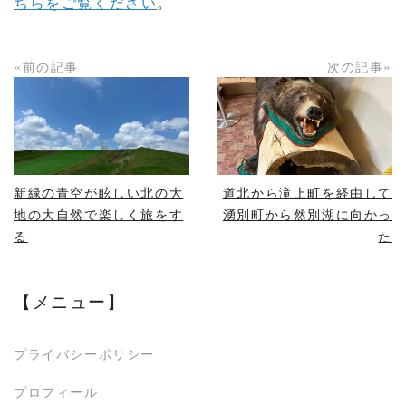
ちらをご覧ください
。
«前の記事
次の記事»
READ MORE
READ MORE
新緑の青空が眩しい北の大
道北から滝上町を経由して
地の大自然で楽しく旅をす
湧別町から然別湖に向かっ
る
た
【メニュー】
プライバシーポリシー
プロフィール