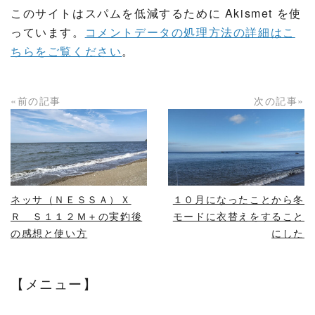
このサイトはスパムを低減するために Akismet を使
っています。
コメントデータの処理方法の詳細はこ
ちらをご覧ください
。
«前の記事
次の記事»
READ MORE
READ MORE
ネッサ（ＮＥＳＳＡ）Ｘ
１０月になったことから冬
Ｒ Ｓ１１２Ｍ＋の実釣後
モードに衣替えをすること
の感想と使い方
にした
【メニュー】