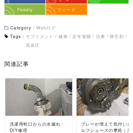
Feedly
フィード
Category :
Webログ
Tags :
サプリメント
/
健康
/
定年退職
/
治療
/
降圧剤
/
高血圧
関連記事
READ MORE
READ MORE
洗濯用蛇口からの水漏れ
プレーが増えて気付いた
DIY修理
ルフシューズの摩耗｜思