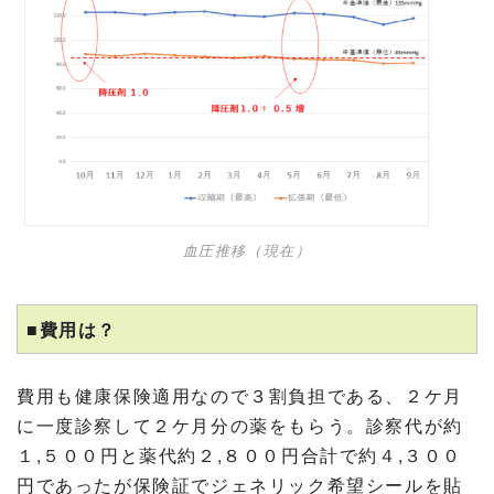
血圧推移（現在）
■費用は？
費用も健康保険適用なので３割負担である、２ケ月
に一度診察して２ケ月分の薬をもらう。診察代が約
１,５００円と薬代約２,８００円合計で約４,３００
円であったが保険証でジェネリック希望シールを貼