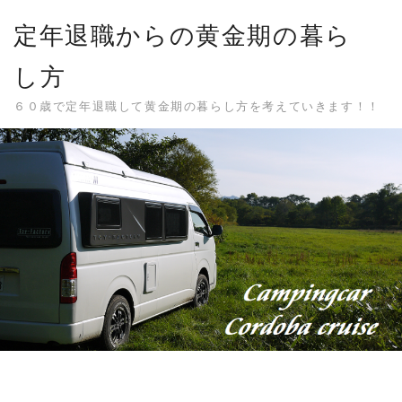
Skip
定年退職からの黄金期の暮ら
to
content
し方
６０歳で定年退職して黄金期の暮らし方を考えていきます！！