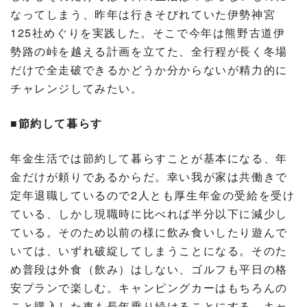
なってしまう、昨年は行きそびれていた伊勢神宮
125社めぐりを実践した。そこで今年は熊野古道伊
勢路の峠を越える計画を立てた、全行程が長く冬場
だけで全走破できるかどうか分からないが精力的に
チャレンジしてみたい。
■節約して暮らす
年金生活では節約して暮らすことが基本になる、年
金だけが頼りであるからだ。幸い我が家は共働きで
定年退職しているので2人とも厚生年金の受給を受け
ている、しかし現職時に比べれば半分以下に減少し
ている。そのため以前の様に飲み食いしたり遊んで
いては、いずれ破綻してしまうことになる。そのた
め普段は外食（飲み）はしない、ゴルフも平日の格
安プランで楽しむ。キャンピングカーはもちろんの
こと購入した車も長年乗り続けることにする、キャ