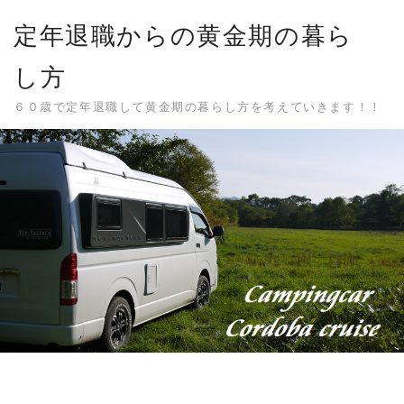
Skip
定年退職からの黄金期の暮ら
to
content
し方
６０歳で定年退職して黄金期の暮らし方を考えていきます！！