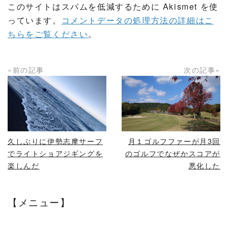
このサイトはスパムを低減するために Akismet を使
っています。
コメントデータの処理方法の詳細はこ
ちらをご覧ください
。
«前の記事
次の記事»
READ MORE
READ MORE
久しぶりに伊勢志摩サーフ
月１ゴルフファーが月3回
でライトショアジギングを
のゴルフでなぜかスコアが
楽しんだ
悪化した
【メニュー】