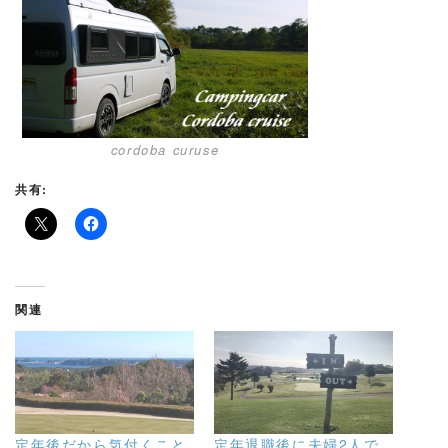
cordoba curuse
共有:
関連
定年後だから気付くこと
定年退職後に夫婦2人で