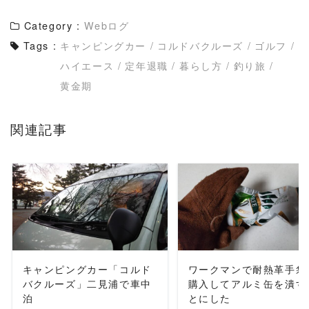
Category :
Webログ
Tags :
キャンピングカー
/
コルドバクルーズ
/
ゴルフ
/
ハイエース
/
定年退職
/
暮らし方
/
釣り旅
/
黄金期
関連記事
READ MORE
READ MORE
キャンピングカー「コルド
ワークマンで耐熱革手袋
バクルーズ」二見浦で車中
購入してアルミ缶を潰す
泊
とにした