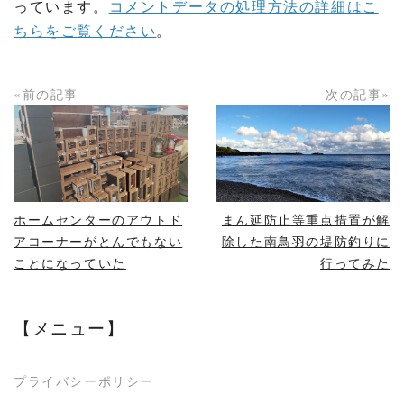
っています。
コメントデータの処理方法の詳細はこ
ちらをご覧ください
。
«前の記事
次の記事»
READ MORE
READ MORE
ホームセンターのアウトド
まん延防止等重点措置が解
アコーナーがとんでもない
除した南鳥羽の堤防釣りに
ことになっていた
行ってみた
【メニュー】
プライバシーポリシー