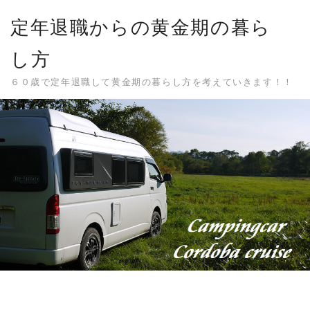
Skip
定年退職からの黄金期の暮ら
to
content
し方
６０歳で定年退職して黄金期の暮らし方を考えていきます！！