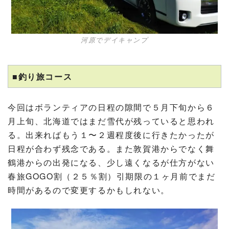
河原でデイキャンプ
■釣り旅コース
今回はボランティアの日程の隙間で５月下旬から６
月上旬、北海道ではまだ雪代が残っていると思われ
る。出来ればもう１〜２週程度後に行きたかったが
日程が合わず残念である。また敦賀港からでなく舞
鶴港からの出発になる、少し遠くなるが仕方がない
春旅GOGO割（２５％割）引期限の１ヶ月前でまだ
時間があるので変更するかもしれない。