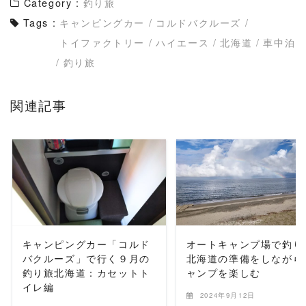
Category :
釣り旅
Tags :
キャンピングカー
/
コルドバクルーズ
/
トイファクトリー
/
ハイエース
/
北海道
/
車中泊
/
釣り旅
関連記事
READ MORE
READ MORE
キャンピングカー「コルド
オートキャンプ場で釣り
バクルーズ」で行く９月の
北海道の準備をしながら
釣り旅北海道：カセットト
ャンプを楽しむ
イレ編
2024年9月12日