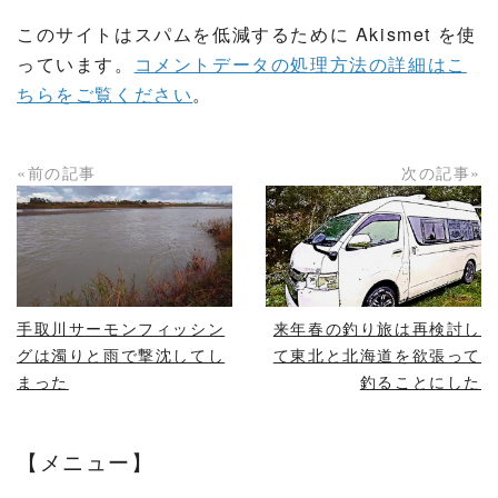
このサイトはスパムを低減するために Akismet を使
っています。
コメントデータの処理方法の詳細はこ
ちらをご覧ください
。
«前の記事
次の記事»
READ MORE
READ MORE
手取川サーモンフィッシン
来年春の釣り旅は再検討し
グは濁りと雨で撃沈してし
て東北と北海道を欲張って
まった
釣ることにした
【メニュー】