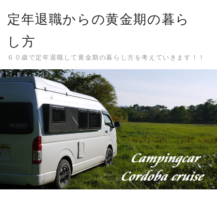
Skip
定年退職からの黄金期の暮ら
to
content
し方
６０歳で定年退職して黄金期の暮らし方を考えていきます！！