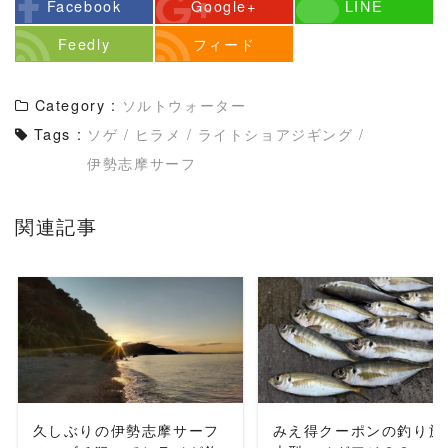
Facebook
Google+
LINE
Feedly
フィード
Category :
ソルトウォーター
Tags :
ソゲ
/
ヒラメ
/
ライトショアジギング
/
伊勢志摩サーフ
関連記事
READ MORE
READ MORE
久しぶりの伊勢志摩サーフ
みえ得クーポンの釣り旅