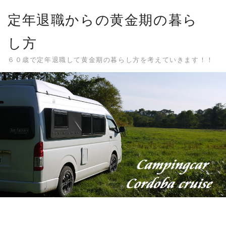
Skip
定年退職からの黄金期の暮ら
to
content
し方
６０歳で定年退職して黄金期の暮らし方を考えていきます！！