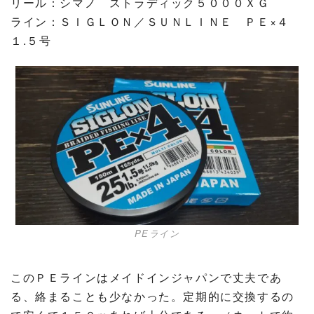
リール：シマノ ストラディック５０００ＸＧ
ライン：ＳＩＧＬＯＮ／ＳＵＮＬＩＮＥ ＰＥ×４
１.５号
PEライン
このＰＥラインはメイドインジャパンで丈夫であ
る、絡まることも少なかった。定期的に交換するの