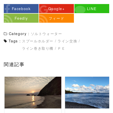
Facebook
Google+
LINE
Feedly
フィード
Category :
ソルトウォーター
Tags :
スプールホルダー
/
ライン交換
/
ライン巻き取り機
/
ＰＥ
関連記事
READ MORE
READ MORE