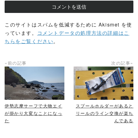
このサイトはスパムを低減するために Akismet を使
っています。
コメントデータの処理方法の詳細はこ
ちらをご覧ください
。
«前の記事
次の記事»
READ MORE
READ MORE
伊勢志摩サーフで大物エイ
スプールホルダーがあると
が掛かり大変なことになっ
リールのライン交換が楽ち
た
んである