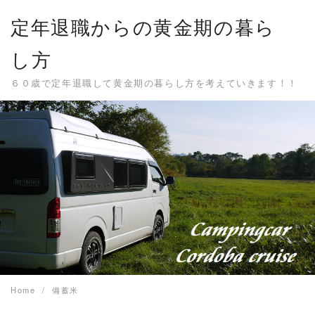
Skip
定年退職からの黄金期の暮ら
to
content
し方
６０歳で定年退職して黄金期の暮らし方を考えていきます！！
Home
備蓄米