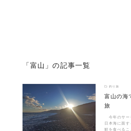
「富山」の記事一覧
釣り旅
富山の海
旅
READ MORE
今年のサーモ
日本海に面す
鮮を食べるこ