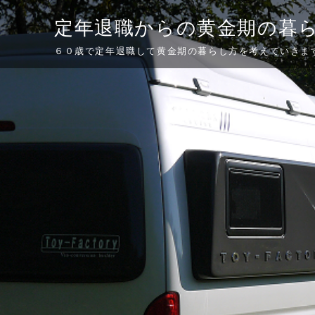
Skip
定年退職からの黄金期の暮
to
content
６０歳で定年退職して黄金期の暮らし方を考えていきま