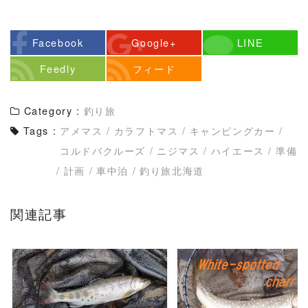
Facebook
Google+
LINE
Feedly
フィード
Category :
釣り旅
Tags :
アメマス
/
カラフトマス
/
キャンピングカー
/
コルドバクルーズ
/
ニジマス
/
ハイエース
/
準備
/
計画
/
車中泊
/
釣り旅北海道
関連記事
READ MORE
READ MORE