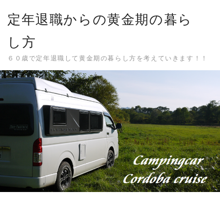
Skip
定年退職からの黄金期の暮ら
to
content
し方
６０歳で定年退職して黄金期の暮らし方を考えていきます！！