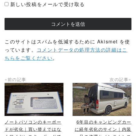
新しい投稿をメールで受け取る
このサイトはスパムを低減するために Akismet を使
っています。
コメントデータの処理方法の詳細はこ
ちらをご覧ください
。
«前の記事
次の記事»
READ MORE
READ MORE
ノートパソコンのキーボー
6年目のキャンピングカー
ドが劣化｜買い替えではな
に経年劣化のサイン｜内装