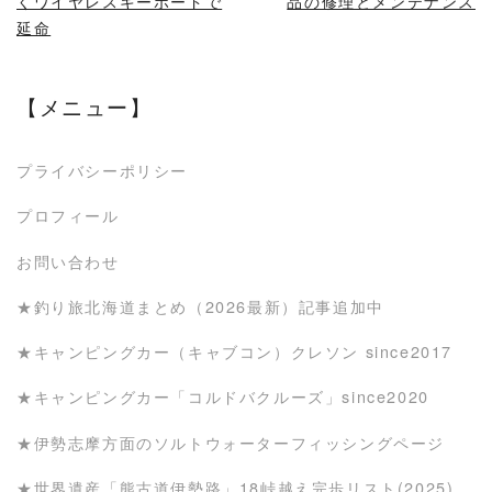
くワイヤレスキーボードで
品の修理とメンテナンス
延命
【メニュー】
プライバシーポリシー
プロフィール
お問い合わせ
★釣り旅北海道まとめ（2026最新）記事追加中
★キャンピングカー（キャブコン）クレソン since2017
★キャンピングカー「コルドバクルーズ」since2020
★伊勢志摩方面のソルトウォーターフィッシングページ
★世界遺産「熊古道伊勢路」18峠越え完歩リスト(2025)