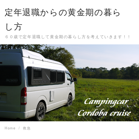
Skip
定年退職からの黄金期の暮ら
to
content
し方
６０歳で定年退職して黄金期の暮らし方を考えていきます！！
Home
救急