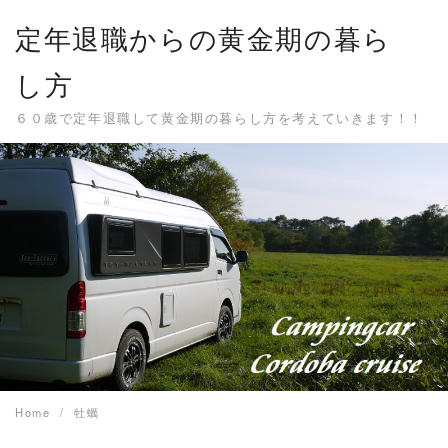
Skip
定年退職からの黄金期の暮ら
to
content
し方
６０歳で定年退職して黄金期の暮らし方を考えていきます！！
Home
牡蠣