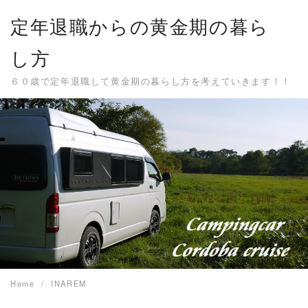
Skip
定年退職からの黄金期の暮ら
to
content
し方
６０歳で定年退職して黄金期の暮らし方を考えていきます！！
Home
INAREM