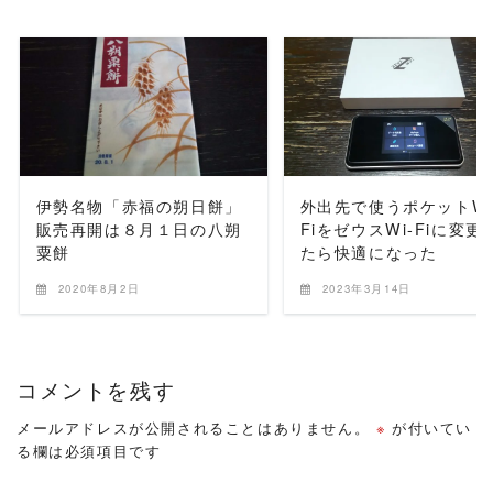
READ MORE
READ MORE
伊勢名物「赤福の朔日餅」
外出先で使うポケットWi
販売再開は８月１日の八朔
FiをゼウスWi-Fiに変更
粟餅
たら快適になった
2020年8月2日
2023年3月14日
コメントを残す
メールアドレスが公開されることはありません。
※
が付いてい
る欄は必須項目です