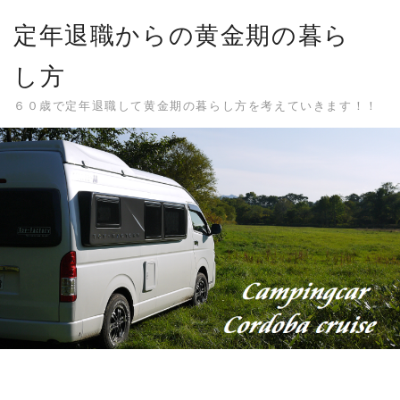
Skip
定年退職からの黄金期の暮ら
to
content
し方
６０歳で定年退職して黄金期の暮らし方を考えていきます！！