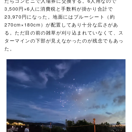
たらコンビニで入場券に交換する。6人用なので
3,500円×6人に消費税と手数料が掛かり合計で
23,970円になった。地面にはブルーシート（約
270cm×180cm）が配置してあり十分な広さがあ
る。ただ目の前の雑草が刈り込まれていなくて、ス
ターマインの下部が見えなかったのが残念でもあっ
た。