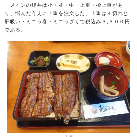
メインの鰻丼は小・並・中・上重・極上重があ
り、悩んだうえに上重を注文した、上重は４切れと
肝吸い・ミニう巻・ミニうざくで税込み３,３００円
である。
上重