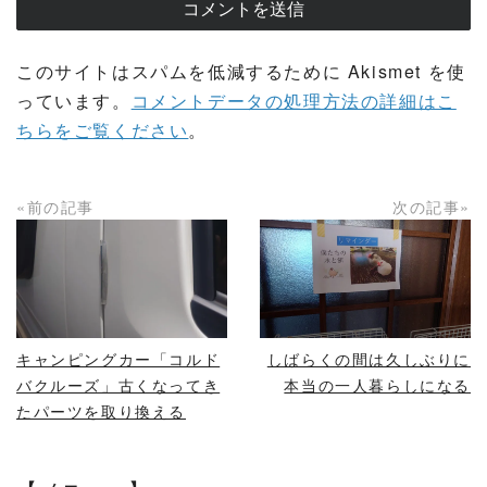
このサイトはスパムを低減するために Akismet を使
っています。
コメントデータの処理方法の詳細はこ
ちらをご覧ください
。
«前の記事
次の記事»
READ MORE
READ MORE
キャンピングカー「コルド
しばらくの間は久しぶりに
バクルーズ」古くなってき
本当の一人暮らしになる
たパーツを取り換える