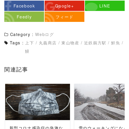
Facebook
Google+
LINE
Feedly
フィード
Category :
Webログ
Tags :
上下
/
丸義商店
/
東山物産
/
近鉄鵜方駅
/
鮮魚
/
鰻
関連記事
READ MORE
READ MORE
新型コロナ感染症の急激な
雪のウォーキングになっ