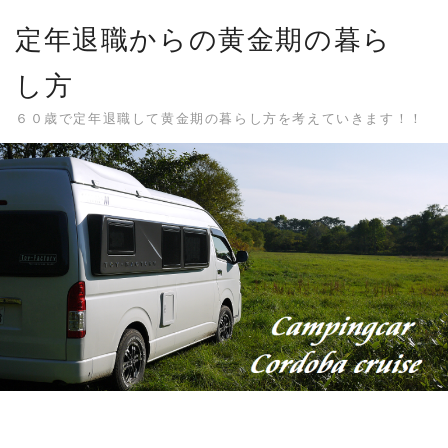
Skip
定年退職からの黄金期の暮ら
to
content
し方
６０歳で定年退職して黄金期の暮らし方を考えていきます！！