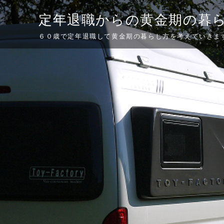
Skip
定年退職からの黄金期の暮
to
content
６０歳で定年退職して黄金期の暮らし方を考えていきま