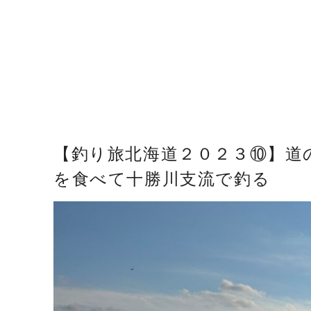
【釣り旅北海道２０２３⑩】道
を食べて十勝川支流で釣る