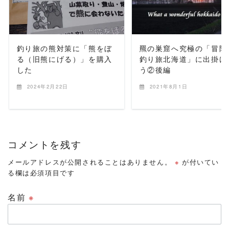
READ MORE
READ MORE
釣り旅の熊対策に「熊をぼ
羆の巣窟へ究極の「冒険
る（旧熊にげる）」を購入
釣り旅北海道」に出掛け
した
う②後編
2024年2月22日
2021年8月1日
コメントを残す
メールアドレスが公開されることはありません。
※
が付いてい
る欄は必須項目です
名前
※