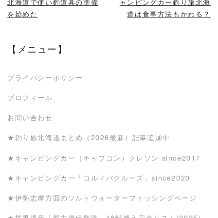
北海道で使い釣道具の準備
ャンピングカー釣り旅北海
を始めた
道は食事方法もかわる？
【メニュー】
プライバシーポリシー
プロフィール
お問い合わせ
★釣り旅北海道まとめ（2026最新）記事追加中
★キャンピングカー（キャブコン）クレソン since2017
★キャンピングカー「コルドバクルーズ」since2020
★伊勢志摩方面のソルトウォーターフィッシングページ
★世界遺産「熊古道伊勢路」18峠越え完歩リスト(2025)