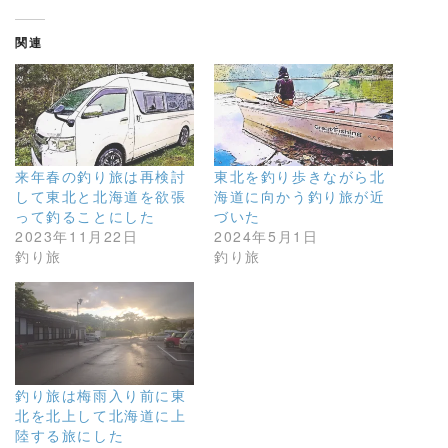
関連
来年春の釣り旅は再検討
東北を釣り歩きながら北
して東北と北海道を欲張
海道に向かう釣り旅が近
って釣ることにした
づいた
2023年11月22日
2024年5月1日
釣り旅
釣り旅
釣り旅は梅雨入り前に東
北を北上して北海道に上
陸する旅にした