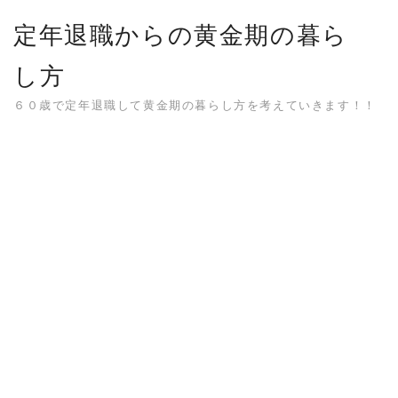
Skip
定年退職からの黄金期の暮ら
to
content
し方
６０歳で定年退職して黄金期の暮らし方を考えていきます！！