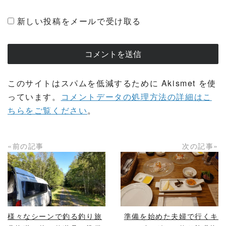
新しい投稿をメールで受け取る
このサイトはスパムを低減するために Akismet を使
っています。
コメントデータの処理方法の詳細はこ
ちらをご覧ください
。
«前の記事
次の記事»
READ MORE
READ MORE
様々なシーンで釣る釣り旅
準備を始めた夫婦で行くキ