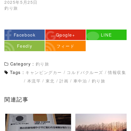
2025年5月25日
釣り旅
Facebook
Google+
LINE
Feedly
フィード
Category :
釣り旅
Tags :
キャンピングカー
/
コルドバクルーズ
/
情報収集
/
本流竿
/
東北
/
計画
/
車中泊
/
釣り旅
関連記事