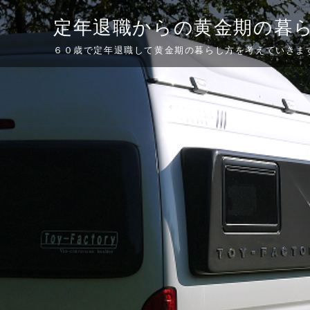
Skip
定年退職からの黄金期の暮
to
content
６０歳で定年退職して黄金期の暮らし方を考えていきま