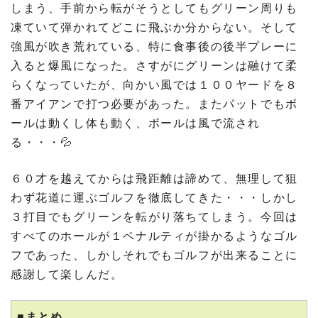
しまう、手前から転がそうとしてもグリーン周りも
凍ていて弾かれてどこに飛ぶか分からない。そして
強風が吹き荒れている、特に食事後の後半プレーに
入ると爆風になった。さすがにグリーンは融けて柔
らくなっていたが、向かい風では１００ヤードを８
番アイアンで打つ必要があった。またパットでもボ
ールは動くし体も動く、ボールは風で流され
る・・・💦
６０才を越えてからは飛距離は諦めて、無理して狙
わず花道に運ぶゴルフを徹底してきた・・・しかし
３打目でもグリーンを転がり落ちてしまう。今回は
すべてのホールが１ペナルティが掛かるようなゴル
フであった、しかしそれでもゴルフが出来ることに
感謝して楽しんだ。
■まとめ