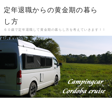
Skip
定年退職からの黄金期の暮ら
to
content
し方
６０歳で定年退職して黄金期の暮らし方を考えていきます！！