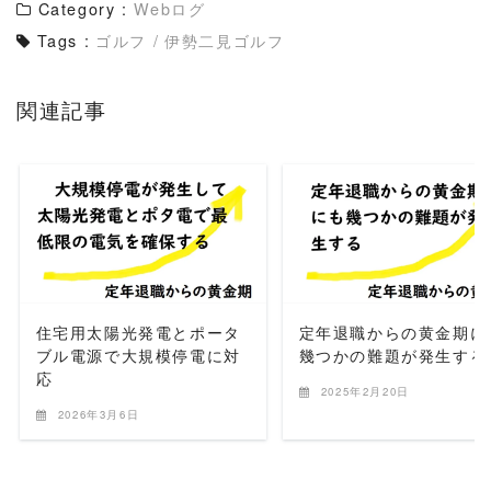
Category :
Webログ
Tags :
ゴルフ
/
伊勢二見ゴルフ
関連記事
READ MORE
READ MORE
住宅用太陽光発電とポータ
定年退職からの黄金期に
ブル電源で大規模停電に対
幾つかの難題が発生する
応
2025年2月20日
2026年3月6日