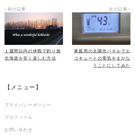
«前の記事
次の記事»
READ MORE
READ MORE
１週間以内の休暇で釣り旅
家庭用の太陽光パネルでエ
北海道を安く楽しむ方法
コキュートの電気をまかな
うことにしてみた
【メニュー】
プライバシーポリシー
プロフィール
お問い合わせ