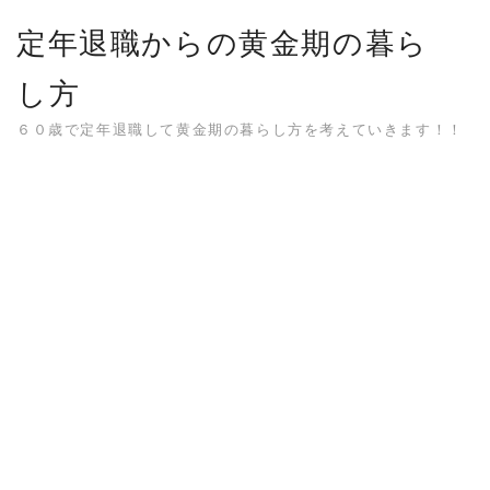
Skip
定年退職からの黄金期の暮ら
to
content
し方
６０歳で定年退職して黄金期の暮らし方を考えていきます！！