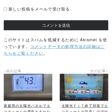
新しい投稿をメールで受け取る
このサイトはスパムを低減するために Akismet を使
っています。
コメントデータの処理方法の詳細はこ
ちらをご覧ください
。
«前の記事
次の記事»
READ MORE
READ MORE
家庭用の太陽光パネルでエ
太陽光ＦＩＴ終了対策でエ
コキュートの電気をまかな
コキュートの見直しの試行