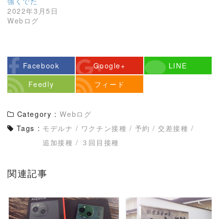
強くでた
2022年3月5日
Webログ
Facebook
Google+
LINE
Feedly
フィード
Category :
Webログ
Tags :
モデルナ
/
ワクチン接種
/
予約
/
交差接種
/
追加接種
/
３回目接種
関連記事