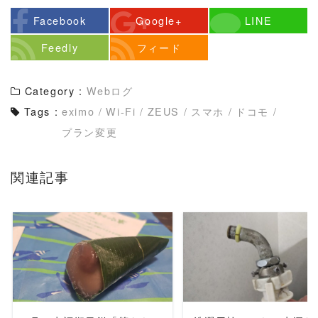
Facebook
Google+
LINE
Feedly
フィード
Category :
Webログ
Tags :
eximo
/
Wi-Fi
/
ZEUS
/
スマホ
/
ドコモ
/
プラン変更
関連記事
READ MORE
READ MORE