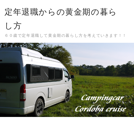
Skip
定年退職からの黄金期の暮ら
to
content
し方
６０歳で定年退職して黄金期の暮らし方を考えていきます！！