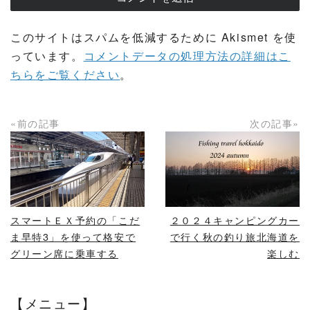
このサイトはスパムを低減するために Akismet を使
っています。
コメントデータの処理方法の詳細はこ
ちらをご覧ください
。
«前の記事
次の記事»
READ MORE
READ MORE
スマートＥＸ予約の「こだ
２０２４キャンピングカー
ま早特3」を使って格安で
で行く秋の釣り旅北海道を
グリーン席に乗車する
楽しむ
【メニュー】