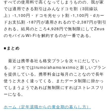
すべての使用料で高くなってしまうものの、我が家
では適用できる割引はみんなドコモ割（3回線以
上）-1,100円・ドコモ光セット割 -1,100円・dカー
ドお支払割 -187円が適用されるので-2,387円が割引
される。結局のところ4,928円で無制限にしてZeus
のモバイルWi-Fiを解約するのが一番である。
■まとめ
最近は携帯各社も格安プランを次々にだしてい
る、ドコモではirumo/ahamo/eximoと新しいプラン
を提供している。携帯料金は毎月のことなので長年
使うと大きく違ってくる、またデータ制限に掛かっ
てしまうようであれば無制限にすればストレスフリ
ーになる。
ホーム（定年退職からの黄金期の暮らし方）