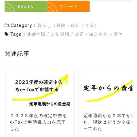
Feedly
フィード
Category :
暮らし（保険・税金・年金）
Tags :
基礎控除
/
定年退職
/
改正
/
確定申告
/
還付
関連記事
READ MORE
READ MORE
２０２３年度の確定申告を
定年退職から２年半が過
e-Taxで申請書入力を完了
た、現状はどうか？振り
した
ってみた