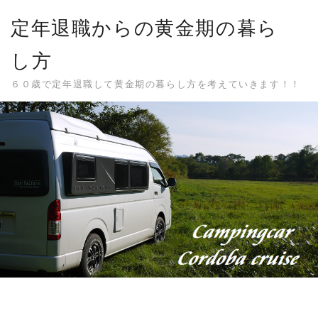
Skip
定年退職からの黄金期の暮ら
to
content
し方
６０歳で定年退職して黄金期の暮らし方を考えていきます！！