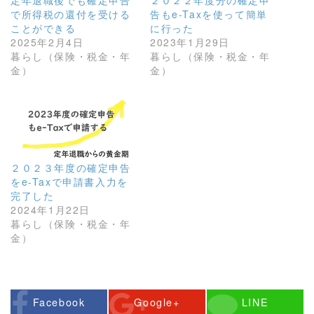
定年退職後でも確定申告
２０２２年度分の確定申
で所得税の還付を受ける
告もe-Taxを使って簡単
ことができる
に行った
2025年2月4日
2023年1月29日
暮らし（保険・税金・年
暮らし（保険・税金・年
金）
金）
２０２３年度の確定申告
をe-Taxで申請書入力を
完了した
2024年1月22日
暮らし（保険・税金・年
金）
Facebook
Google+
LINE