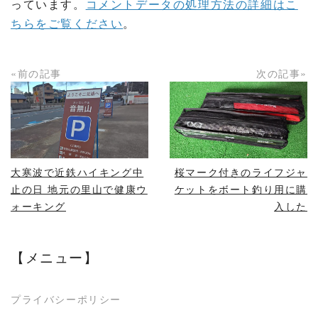
っています。
コメントデータの処理方法の詳細はこ
ちらをご覧ください
。
«前の記事
次の記事»
READ MORE
READ MORE
大寒波で近鉄ハイキング中
桜マーク付きのライフジャ
止の日 地元の里山で健康ウ
ケットをボート釣り用に購
ォーキング
入した
【メニュー】
プライバシーポリシー