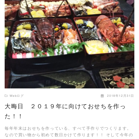
READ MORE
Webログ
2018年12月31日
大晦日 ２０１９年に向けておせちを作っ
た！！
毎年年末はおせちを作っている、すべて手作りでつくリます。
なので買い物から初めて数日かけて作ります！！ そして今年の