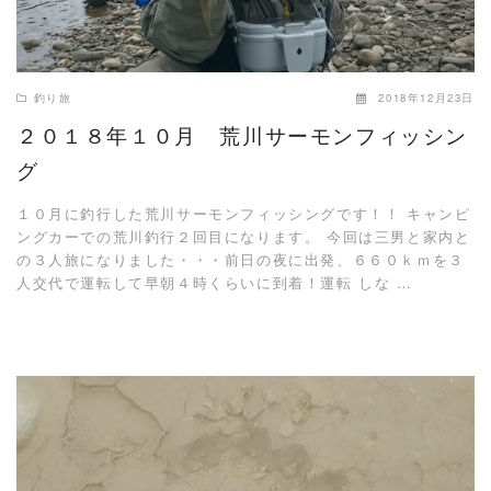
釣り旅
2018年12月23日
２０１８年１０月 荒川サーモンフィッシン
グ
１０月に釣行した荒川サーモンフィッシングです！！ キャンピ
ングカーでの荒川釣行２回目になります。 今回は三男と家内と
の３人旅になりました・・・前日の夜に出発、６６０ｋｍを３
人交代で運転して早朝４時くらいに到着！運転 しな …