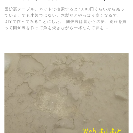
囲炉裏テーブル、ネットで検索すると7,000円くらいから売っ
ている、でも木製ではない。木製だとやっぱり高くなるで、
DIYで作ってみることにした。 囲炉裏は昔からの夢、別荘を買
って囲炉裏を作って魚を焼きながら一杯なんて夢を …
READ MORE