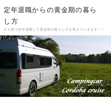
Skip
定年退職からの黄金期の暮ら
to
content
し方
６０歳で定年退職して黄金期の暮らし方を考えていきます！！