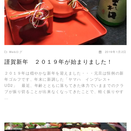
Webログ
2019年1月2日
謹賀新年 ２０１９年が始まりました！
２０１９年は穏やかな新年を迎えました・・・元旦は恒例の新
年ゴルフです、年末に新調した「ヤマハ インプレス＋
UD2」 最近、年齢とともに落ちてきた体力でいままでのクラ
ブが振り切ることが出来なくなってきたことで、軽く振りやす
…