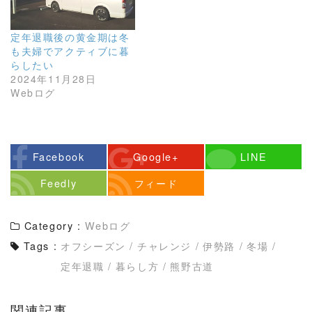
定年退職後の黄金期は冬
も夫婦でアクティブに暮
らしたい
2024年11月28日
Webログ
Facebook
Google+
LINE
Feedly
フィード
Category :
Webログ
Tags :
オフシーズン
/
チャレンジ
/
伊勢路
/
冬場
/
定年退職
/
暮らし方
/
熊野古道
関連記事