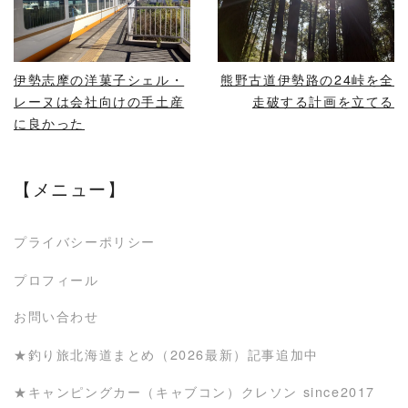
READ MORE
READ MORE
伊勢志摩の洋菓子シェル・
熊野古道伊勢路の24峠を全
レーヌは会社向けの手土産
走破する計画を立てる
に良かった
【メニュー】
プライバシーポリシー
プロフィール
お問い合わせ
★釣り旅北海道まとめ（2026最新）記事追加中
★キャンピングカー（キャブコン）クレソン since2017