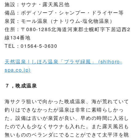
施設：サウナ・露天風呂他
備品：ボディソープ・シャンプー・ドライヤー等
泉質：モール温泉（ナトリウム-塩化物温泉）
住所：〒080-1285北海道河東郡士幌町字下居辺西2
線134番地
TEL：01564-5-3630
天然温泉 | しほろ温泉「プラザ緑風」 (shihoro-
spa.co.jp)
７，晩成温泉
海サクラ狙いで向かった晩成温泉、海が荒れていて
釣りはできなかったが温泉は非常に素晴らしかっ
た。設備は古いが泉質が良い、早めの時間に入浴し
たので人も少なくサウナも入れた。また露天風呂も
無いもののベランダにでることができて太平洋を眺