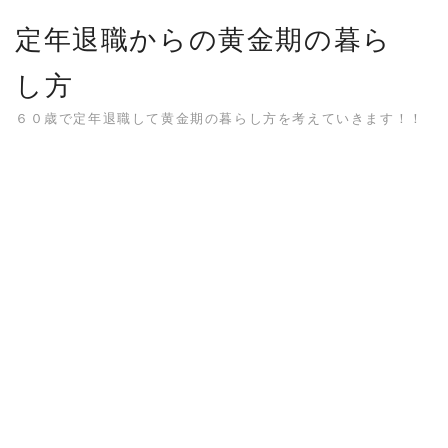
Skip
定年退職からの黄金期の暮ら
to
content
し方
６０歳で定年退職して黄金期の暮らし方を考えていきます！！