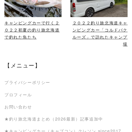
READ MORE
READ MORE
キャンピングカーで行く２
２０２２釣り旅北海道キャ
０２２初夏の釣り旅北海道
ンピングカー「コルドバク
で釣れた魚たち
ルーズ」で訪れたキャンプ
場
【メニュー】
プライバシーポリシー
プロフィール
お問い合わせ
★釣り旅北海道まとめ（2026最新）記事追加中
★キャンピングカー（キャブコン）クレソン since2017