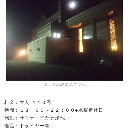
滝上童話村交流プラザ
料金：大人 ４４０円
時間：１３：００～２２：００※水曜定休日
施設：サウナ・打たせ湯他
備品：ドライヤー等