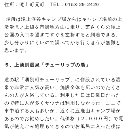
住所：滝上町元町 TEL：0158-29-2420
場所は滝上渓谷キャンプ場からはキャンプ場前の上
渚滑滝ノ上線を市街地方面に走り、芝さくらの滝上
公園の入口を過ぎてすぐを左折すると到着できる。
少し分かりにくいので調べてから行くほうが無難と
思います。
５、上湧別温泉「チューリップの湯」
道の駅「湧別町チューリップ」に併設されている温
泉で非常に人気が高い、施設全体も広いのでたくさ
んの人が入浴している。利用した日は日曜日だった
ので特に人が多くサウナは利用しなかった。ここで
車中泊する人も多いが、近くに五鹿山キャンプ場が
あるのでお勧めしたい。低価格（２､０００円）で電
気が使えごみ処理もできるのでお風呂に入った後は