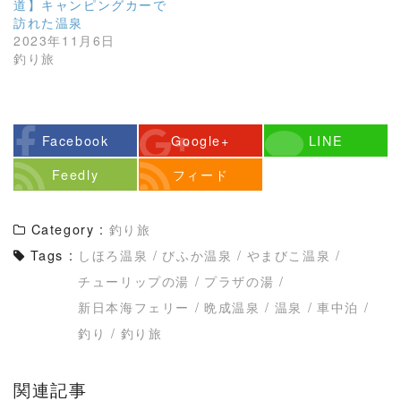
道】キャンピングカーで
訪れた温泉
2023年11月6日
釣り旅
Facebook
Google+
LINE
Feedly
フィード
Category :
釣り旅
Tags :
しほろ温泉
/
びふか温泉
/
やまびこ温泉
/
チューリップの湯
/
プラザの湯
/
新日本海フェリー
/
晩成温泉
/
温泉
/
車中泊
/
釣り
/
釣り旅
関連記事